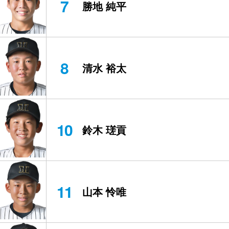
7
勝地 純平
8
清水 裕太
10
鈴木 瑳貢
11
山本 怜唯