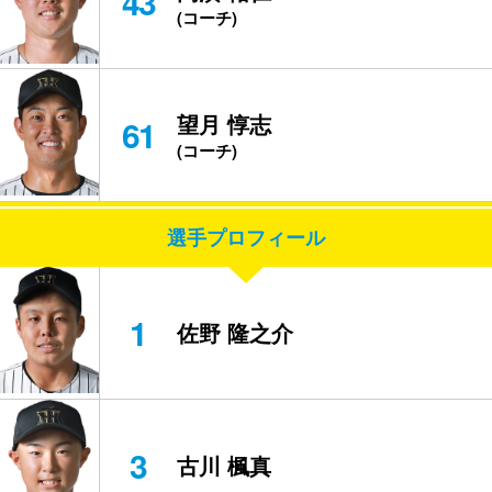
43
(コーチ)
望月 惇志
61
(コーチ)
選手プロフィール
1
佐野 隆之介
3
古川 楓真