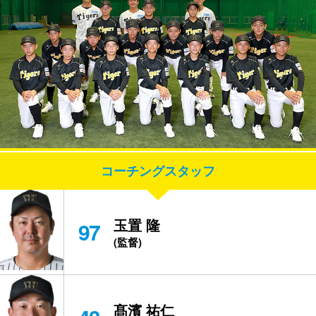
コーチングスタッフ
玉置 隆
97
(監督)
髙濱 祐仁