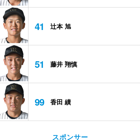
41
辻本 旭
51
藤井 翔慎
99
香田 績
スポンサー