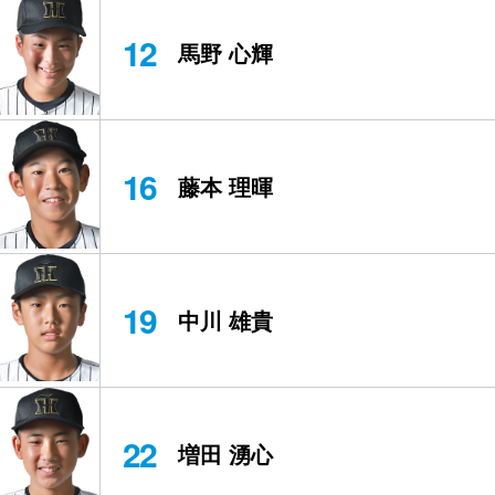
12
馬野 心輝
16
藤本 理暉
19
中川 雄貴
22
増田 湧心