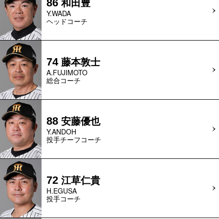
和田豊
86
Y.WADA
ヘッドコーチ
藤本敦士
74
A.FUJIMOTO
総合コーチ
安藤優也
88
Y.ANDOH
投手チーフコーチ
江草仁貴
72
H.EGUSA
投手コーチ