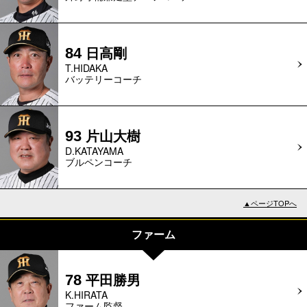
日高剛
84
T.HIDAKA
バッテリーコーチ
片山大樹
93
D.KATAYAMA
ブルペンコーチ
▲ページTOPへ
ファーム
平田勝男
78
K.HIRATA
ファーム監督