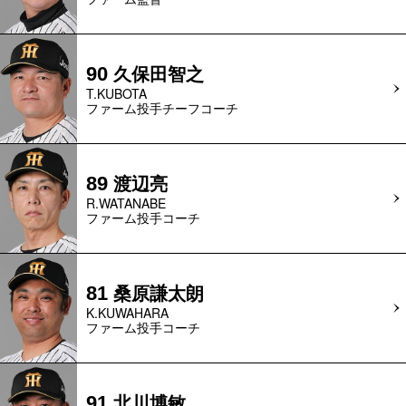
久保田智之
90
T.KUBOTA
ファーム投手チーフコーチ
渡辺亮
89
R.WATANABE
ファーム投手コーチ
桑原謙太朗
81
K.KUWAHARA
ファーム投手コーチ
北川博敏
91