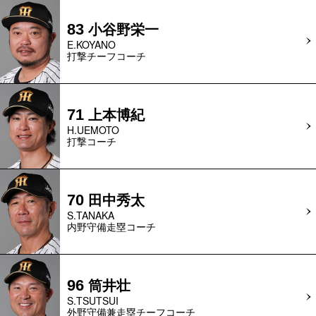
小谷野栄一
83
E.KOYANO
打撃チーフコーチ
上本博紀
71
H.UEMOTO
打撃コーチ
田中秀太
70
S.TANAKA
内野守備走塁コーチ
筒井壮
96
S.TSUTSUI
外野守備兼走塁チーフコーチ