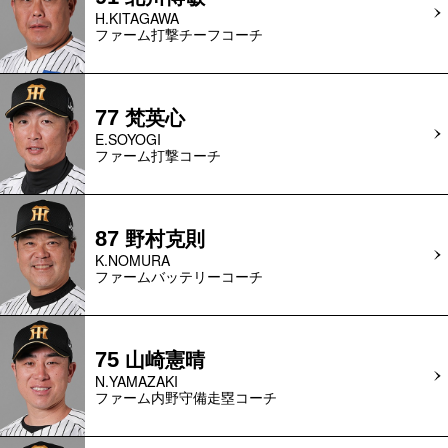
H.KITAGAWA
ファーム打撃チーフコーチ
梵英心
77
E.SOYOGI
ファーム打撃コーチ
野村克則
87
K.NOMURA
ファームバッテリーコーチ
山崎憲晴
75
N.YAMAZAKI
ファーム内野守備走塁コーチ