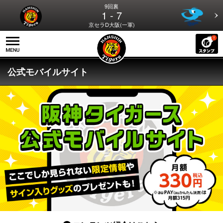
9回裏
1 - 7
京セラD大阪(一軍)
公式モバイルサイト