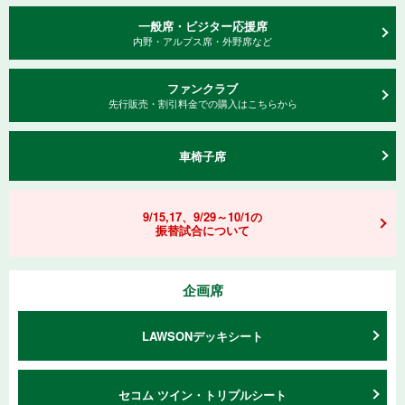
一般席・ビジター応援席
内野・アルプス席・外野席など
ファンクラブ
先⾏販売・割引料⾦での購⼊はこちらから
車椅子席
9/15,17、9/29～10/1の
振替試合について
企画席
LAWSONデッキシート
セコム ツイン・トリプルシート