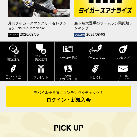
月刊タイガースマンスリーセレクシ
森下翔太選手のホームラン飛距離ラ
ョン-Pick up Interview
ンキング
2026/08/05
2026/08/03
一軍
ファーム
ヒーロー予想
ゲームコラム
スタンプ
実況速報
実況速報
スペシャル
壁紙
メール
プレゼント
おみくじ
コンテンツ
ダウンロード
サービス
モバイル会員向けコンテンツをチェック！
ログイン・新規入会
PICK UP