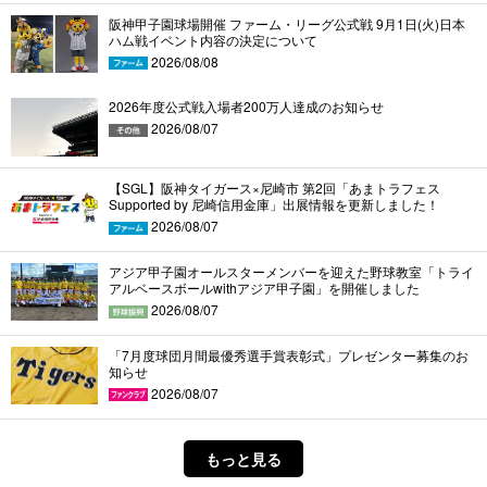
阪神甲子園球場開催 ファーム・リーグ公式戦 9月1日(火)日本
ハム戦イベント内容の決定について
2026/08/08
2026年度公式戦入場者200万人達成のお知らせ
2026/08/07
【SGL】阪神タイガース×尼崎市 第2回「あまトラフェス
Supported by 尼崎信用金庫」出展情報を更新しました！
2026/08/07
アジア甲子園オールスターメンバーを迎えた野球教室「トライ
アルベースボールwithアジア甲子園」を開催しました
2026/08/07
「7月度球団月間最優秀選手賞表彰式」プレゼンター募集のお
知らせ
2026/08/07
もっと見る