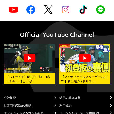
Official YouTube Channel
【マイナビオールスターゲーム20
【マイナビオールスターゲーム20
26】初出場の #ドリス …
26】第2戦は #大野雄大…
会社概要
球団の基本姿勢
特定商取引法の表記
利用規約
オフィシャルアカウント紹介
ソーシャルメディア利用規約