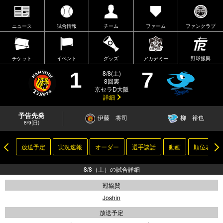
ニュース
試合情報
チーム
ファーム
ファンクラブ
チケット
イベント
グッズ
アカデミー
野球振興
1
7
8/8(土)
8回裏
京セラD大阪
詳細
予告先発
伊藤 将司
柳 裕也
8/9(日)
放送予定
実況速報
オーダー
選手談話
動画
順位表
8/8（土）の試合詳細
冠協賛
Joshin
放送予定