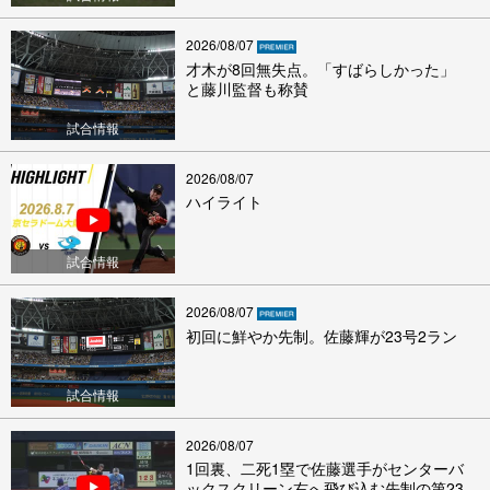
2026/08/07
才木が8回無失点。「すばらしかった」
と藤川監督も称賛
試合情報
2026/08/07
ハイライト
試合情報
2026/08/07
初回に鮮やか先制。佐藤輝が23号2ラン
試合情報
2026/08/07
1回裏、二死1塁で佐藤選手がセンターバ
ックスクリーン右へ飛び込む先制の第23