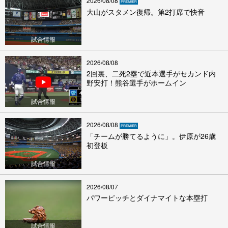
2026/08/08
大山がスタメン復帰。第2打席で快音
試合情報
2026/08/08
2回裏、二死2塁で近本選手がセカンド内
野安打！熊谷選手がホームイン
試合情報
2026/08/08
「チームが勝てるように」。伊原が26歳
初登板
試合情報
2026/08/07
パワーピッチとダイナマイトな本塁打
試合情報