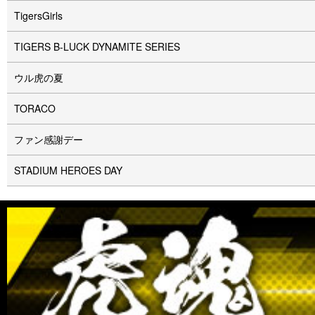
TigersGirls
TIGERS B-LUCK DYNAMITE SERIES
ウル⻁の夏
TORACO
ファン感謝デー
STADIUM HEROES DAY