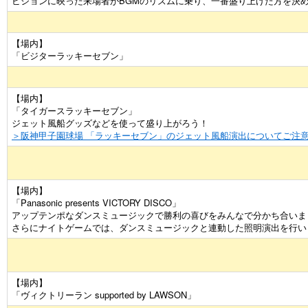
ビジョンに映った来場者がBGMのリズムに乗り、一番盛り上げた方を決
【場内】
「ビジターラッキーセブン」
【場内】
「タイガースラッキーセブン」
ジェット風船グッズなどを使って盛り上がろう！
＞阪神甲子園球場 「ラッキーセブン」のジェット風船演出についてご注
【場内】
「Panasonic presents VICTORY DISCO」
アップテンポなダンスミュージックで勝利の喜びをみんなで分かち合いま
さらにナイトゲームでは、ダンスミュージックと連動した照明演出を行い
【場内】
「ヴィクトリーラン supported by LAWSON」