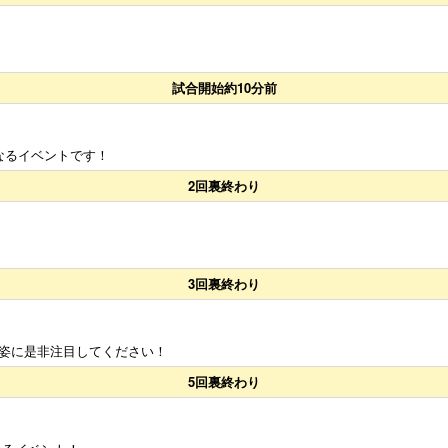
試合開始約10分前
なるイベントです！
2回裏終わり
3回裏終わり
姿に是非注目してください！
5回裏終わり