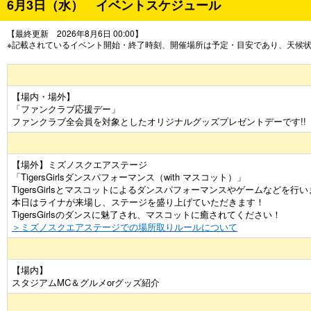
6月3日（水） イベントスケジュール
【最終更新 2026年8月6日 00:00】
※記載されているイベント開始・終了時刻、開催場所は予定・目安であり、天候
【場内・場外】
「ファンクラブ応援デー」
ファンクラブ全会員を対象としたオリジナルグッズプレゼントデーです!!
【場外】ミズノスクエアステージ
「TigersGirlsダンスパフォーマンス（with マスコット）」
TigersGirlsとマスコットによるダンスパフォーマンスやゲームなどを行
本日はライナが来場し、ステージを盛り上げていただきます！
TigersGirlsのダンスに魅了され、マスコットに癒されてください！
＞ミズノスクエアステージでの場所取りルールについて
【場内】
スタジアムMC＆グルメorグッズ紹介