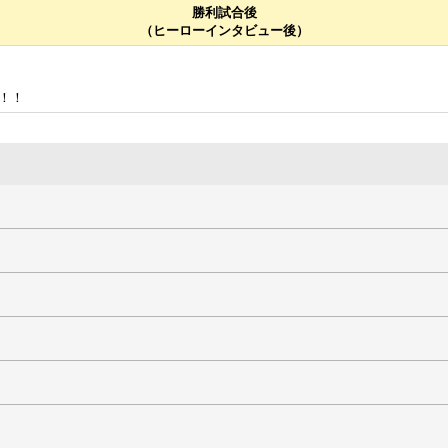
勝利試合後
（ヒーローインタビュー後）
！！