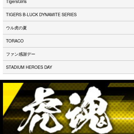
TigersGirls
TIGERS B-LUCK DYNAMITE SERIES
ウル⻁の夏
TORACO
ファン感謝デー
STADIUM HEROES DAY