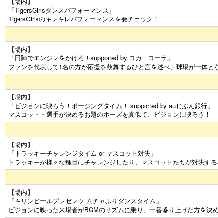
【場内】
「TigersGirlsダンスパフォーマンス」
TigersGirlsのキレキレパフォーマンスを要チェック！
【場内】
「円陣でエンジンをかけろ！supported by コカ・コーラ」
ファンを代表して1名の方が応援を鼓舞するひと言を述べ、球場が一体と
【場内】
「ビジョンに映ろう！ポージングタイム！ supported by auじぶん銀行」
マスコット・選手が決めるお題のポーズを真似て、ビジョンに映ろう！
【場内】
「トラッキーチャレンジタイム or マスコット対決」
トラッキーが様々な種目にチャレンジしたり、マスコットたちが対決する
【場内】
「キリンビールプレゼンツ ムチャぶりダンスタイム」
ビジョンに映った来場者がBGMのリズムに乗り、一番盛り上げた方を決