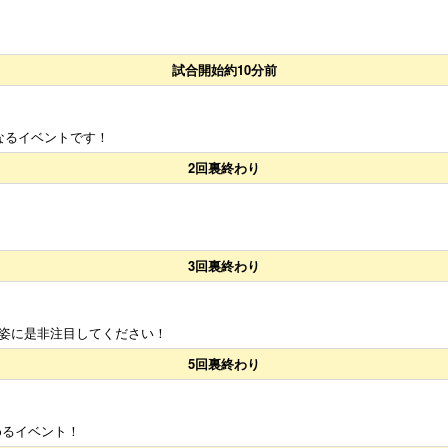
試合開始約10分前
なるイベントです！
2回裏終わり
3回裏終わり
姿に是非注目してください！
5回裏終わり
めるイベント！