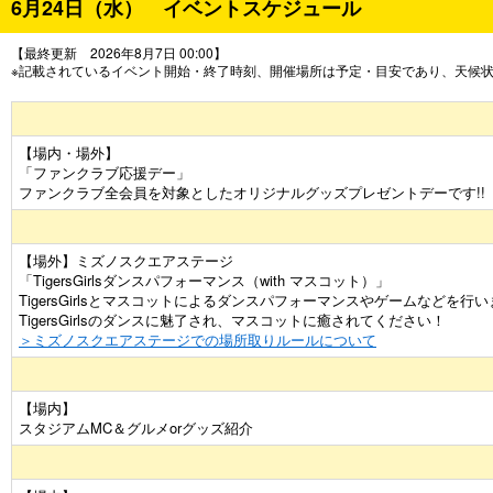
6月24日（水） イベントスケジュール
【最終更新 2026年8月7日 00:00】
※記載されているイベント開始・終了時刻、開催場所は予定・目安であり、天候
【場内・場外】
「ファンクラブ応援デー」
ファンクラブ全会員を対象としたオリジナルグッズプレゼントデーです!!
【場外】ミズノスクエアステージ
「TigersGirlsダンスパフォーマンス（with マスコット）」
TigersGirlsとマスコットによるダンスパフォーマンスやゲームなどを行
TigersGirlsのダンスに魅了され、マスコットに癒されてください！
＞ミズノスクエアステージでの場所取りルールについて
【場内】
スタジアムMC＆グルメorグッズ紹介