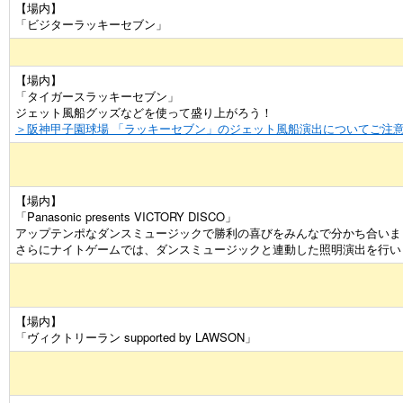
【場内】
「ビジターラッキーセブン」
【場内】
「タイガースラッキーセブン」
ジェット風船グッズなどを使って盛り上がろう！
＞阪神甲子園球場 「ラッキーセブン」のジェット風船演出についてご注
【場内】
「Panasonic presents VICTORY DISCO」
アップテンポなダンスミュージックで勝利の喜びをみんなで分かち合いま
さらにナイトゲームでは、ダンスミュージックと連動した照明演出を行い
【場内】
「ヴィクトリーラン supported by LAWSON」