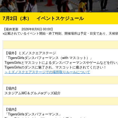
7月2日（木） イベントスケジュール
【最終更新 2026年8月6日 00:00】
※記載されているイベント開始・終了時刻、開催場所は予定・目安であり、天候
【場外】ミズノスクエアステージ
「TigersGirlsダンスパフォーマンス（with マスコット）」
TigersGirlsとマスコットによるダンスパフォーマンスやゲームなどを行
TigersGirlsのダンスに魅了され、マスコットに癒されてください！
＞ミズノスクエアステージでの場所取りルールについて
【場内】
スタジアムMC＆グルメorグッズ紹介
【場内】
「TigersGirlsダンスパフォーマンス」