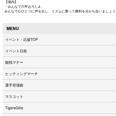
【場内】
「みんなで六甲おろし♪」
みんなで心ひとつに声を出し、リズムに乗って勝利を分かち合いましょう
MENU
イベント・応援TOP
イベント⽇程
観戦マナー
ヒッティングマーチ
選手登場曲
マスコット
TigersGirls