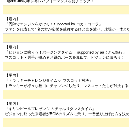
TigersGirlsのキレキレパフォーマンスを要チェック！
【場内】
「円陣でエンジンをかけろ！supported by コカ・コーラ」
ファンを代表して1名の方が応援を鼓舞するひと言を述べ、球場が一体と
【場内】
「ビジョンに映ろう！ポージングタイム！ supported by auじぶん銀行」
マスコット・選手が決めるお題のポーズを真似て、ビジョンに映ろう！
【場内】
「トラッキーチャレンジタイム or マスコット対決」
トラッキーが様々な種目にチャレンジしたり、マスコットたちが対決する
【場内】
「キリンビールプレゼンツ ムチャぶりダンスタイム」
ビジョンに映った来場者がBGMのリズムに乗り、一番盛り上げた方を決