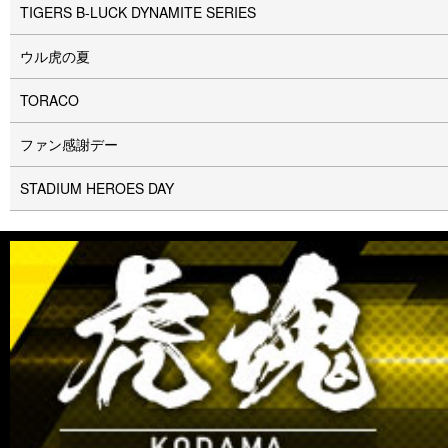
TIGERS B-LUCK DYNAMITE SERIES
ウル⻁の夏
TORACO
ファン感謝デー
STADIUM HEROES DAY