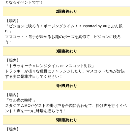
となるイベントです！
2回裏終わり
【場内】
「ビジョンに映ろう！ポージングタイム！ supported by auじぶん銀
行」
マスコット・選手が決めるお題のポーズを真似て、ビジョンに映ろ
う！
3回裏終わり
【場内】
「トラッキーチャレンジタイム or マスコット対決」
トラッキーが様々な種目にチャレンジしたり、マスコットたちが対決
する姿に是非注目してください！
4回裏終わり
【場内】
「ウル虎の咆哮 」
スタジアムMCやゲストの掛け声を合図に合わせて、掛け声を行うイベ
ント！声を一つに球場を揺らそう！
5回裏終わり
【場内】