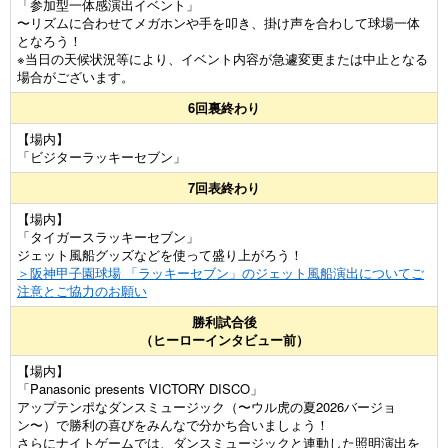
「参加型一体感演出イベント」
〜リズムに合わせてメガホンや手を叩き、掛け声を合わして球場一体
となろう！
※当日の天候状況等により、イベント内容が急遽変更または中止となる
場合がございます。
6回裏終わり
【場内】
「ビジターラッキーセブン」
7回表終わり
【場内】
「タイガースラッキーセブン」
ジェット風船グッズなどを使って盛り上がろう！
＞阪神甲子園球場 「ラッキーセブン」のジェット風船演出についてご
注意とご協力のお願い
勝利試合後
（ヒーローインタビュー前）
【場内】
「Panasonic presents VICTORY DISCO」
アップテンポなダンスミュージック（〜ウル虎の夏2026バージョ
ン〜）で勝利の喜びをみんなで分かち合いましょう！
さらにナイトゲームでは、ダンスミュージックと連動した照明演出を