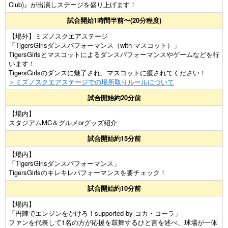
Club)』が出演しステージを盛り上げます！
試合開始1時間半前〜(20分程度)
【場外】ミズノスクエアステージ
「TigersGirlsダンスパフォーマンス（with マスコット）」
TigersGirlsとマスコットによるダンスパフォーマンスやゲームなどを行
います！
TigersGirlsのダンスに魅了され、マスコットに癒されてください！
＞ミズノスクエアステージでの場所取りルールについて
試合開始約20分前
【場内】
スタジアムMC＆グルメorグッズ紹介
試合開始約15分前
【場内】
「TigersGirlsダンスパフォーマンス」
TigersGirlsのキレキレパフォーマンスを要チェック！
試合開始約10分前
【場内】
「円陣でエンジンをかけろ！supported by コカ・コーラ」
ファンを代表して1名の方が応援を鼓舞するひと言を述べ、球場が一体