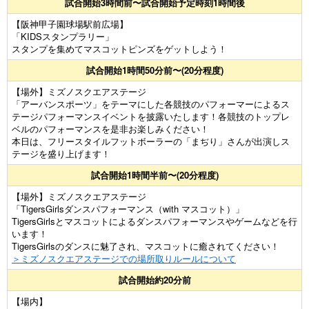
試合開始3時間前〜試合開始予定時刻1時間後
【阪神甲子園球場駅前広場】
「KIDSスタンプラリー」
スタンプを集めてマスコットピンズをゲットしよう！
試合開始1時間50分前〜(20分程度)
【場外】ミズノスクエアステージ
「アーバンスポーツ」をテーマにした各競技のパフォーマーによるス
テージパフォーマンスイベントを披露いたします！各競技のトップレ
ベルのパフォーマンスを是非お楽しみください！
本日は、フリースタイルフットボーラーの「まぢり」さんが出演しス
テージを盛り上げます！
試合開始1時間半前〜(20分程度)
【場外】ミズノスクエアステージ
「TigersGirlsダンスパフォーマンス（with マスコット）」
TigersGirlsとマスコットによるダンスパフォーマンスやゲームなどを行
います！
TigersGirlsのダンスに魅了され、マスコットに癒されてください！
＞ミズノスクエアステージでの場所取りルールについて
試合開始約20分前
【場内】