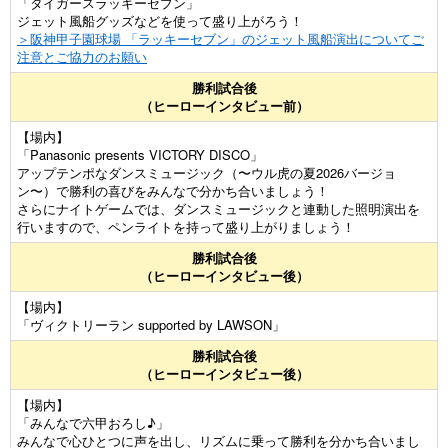
「タイガースラッキーセブン」
ジェット風船グッズなどを使って盛り上がろう！
＞阪神甲子園球場 「ラッキーセブン」のジェット風船演出についてご
注意とご協力のお願い
勝利試合後
（ヒーローインタビュー前）
【場内】
「Panasonic presents VICTORY DISCO」
アップテンポなダンスミュージック（〜ウル虎の夏2026バージョ
ン〜）で勝利の喜びをみんなで分かち合いましょう！
さらにナイトゲームでは、ダンスミュージックと連動した照明演出を
行いますので、ペンライトを持って盛り上がりましょう！
勝利試合後
（ヒーローインタビュー後）
【場内】
「ヴィクトリーラン supported by LAWSON」
勝利試合後
（ヒーローインタビュー後）
【場内】
「みんなで六甲おろし♪」
みんなで心ひとつに声を出し、リズムに乗って勝利を分かち合いまし