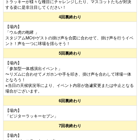
トラッキーが様々な種目にチャレンジしたり、マスコットたちが対決
する姿に是非注目してください！
4回裏終わり
【場内】
「ウル虎の咆哮 」
スタジアムMCやゲストの掛け声を合図に合わせて、掛け声を行うイベ
ント！声を一つに球場を揺らそう！
5回裏終わり
【場内】
「参加型一体感演出イベント」
〜リズムに合わせてメガホンや手を叩き、掛け声を合わして球場一体
となろう！
※当日の天候状況等により、イベント内容が急遽変更または中止となる
場合がございます。
6回裏終わり
【場内】
「ビジターラッキーセブン」
7回表終わり
【場内】