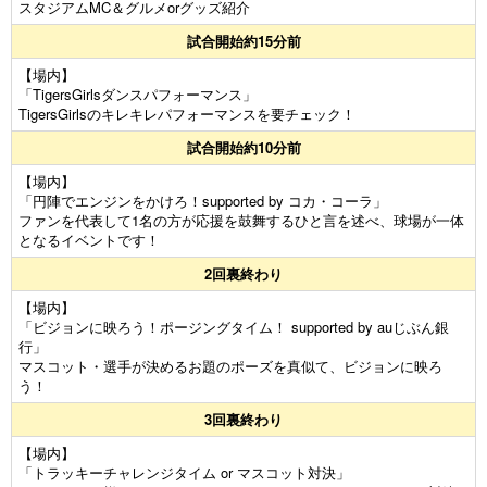
スタジアムMC＆グルメorグッズ紹介
試合開始約15分前
【場内】
「TigersGirlsダンスパフォーマンス」
TigersGirlsのキレキレパフォーマンスを要チェック！
試合開始約10分前
【場内】
「円陣でエンジンをかけろ！supported by コカ・コーラ」
ファンを代表して1名の方が応援を鼓舞するひと言を述べ、球場が一体
となるイベントです！
2回裏終わり
【場内】
「ビジョンに映ろう！ポージングタイム！ supported by auじぶん銀
行」
マスコット・選手が決めるお題のポーズを真似て、ビジョンに映ろ
う！
3回裏終わり
【場内】
「トラッキーチャレンジタイム or マスコット対決」