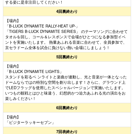
する姿に是非注目してください！
4回裏終わり
【場内】
「B-LUCK DYNAMITE RALLY-HEAT UP-」
「TIGERS B-LUCK DYNAMITE SERIES」 のテーマソングに合わせて
タオルを回し、コール＆レスポンスで会場がひとつになる参加型イベ
ントを実施いたします。 熱量あふれる音楽に合わせて、全員参加で、
京セラドーム全体を試合に負けない熱い会場にしましょう！
5回裏終わり
【場内】
「B-LUCK DYNAMITE LIGHTS」
スタンドを彩るペ ンライトと楽曲が連動し、光と音楽が一体となった
ドームならではの特別な空間を創り出します！さらに、グラウンド上
でLEDフラッグを使用したスペシャルバージョンで実施いたします。
いつもの観戦とはひと味違う、幻想的かつ迫力あふれる光の演出をお
楽しみください！
6回裏終わり
【場内】
「ビジターラッキーセブン」
7回表終わり