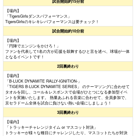
試合開始約15分前
【場内】
「TigersGirlsダンスパフォーマンス」
TigersGirlsのキレキレパフォーマンスは要チェック！
試合開始約10分前
【場内】
「円陣でエンジンをかけろ！」
ファンを代表して1名の方が応援を鼓舞するひと言を述べ、球場が一体
となるイベントです！
2回裏終わり
【場内】
「B-LUCK DYNAMITE RALLY-IGNITION-」
「TIGERS B-LUCK DYNAMITE SERIES」 のテーマソングに合わせて
タオルを回し、コール＆レスポンスで会場がひとつになる参加型イベ
ントを実施いたします。 熱量あふれる音楽に合わせて、全員参加で、
京セラドーム全体を試合に負けない熱い会場にしましょう！
3回裏終わり
【場内】
「トラッキーチャレンジタイム or マスコット対決」
トラッキーが様々な種目にチャレンジしたり、マスコットたちが対決