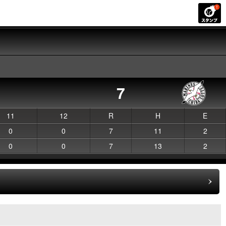
7
11
12
R
H
E
0
0
7
11
2
0
0
7
13
2