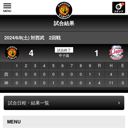
試合結果
2024/6/8(土) 対西武 2回戦
4
1
試合終了
甲子園
1
2
3
4
5
6
7
8
9
R
H
E
西
0
0
0
0
0
0
0
0
1
1
4
0
神
0
0
3
0
1
0
0
0
x
4
11
0
試合日程・結果一覧
MENU