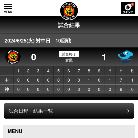
試合結果
2024/6/25(火) 対中日 10回戦
0
1
試合終了
倉敷
1
2
3
4
5
6
7
8
9
R
H
E
中
0
0
0
0
0
0
0
1
0
1
7
1
神
0
0
0
0
0
0
0
0
0
0
6
0
試合日程・結果一覧
MENU