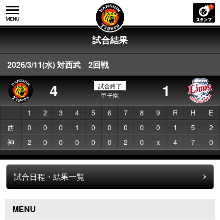
試合結果
2026/3/11(水) 対西武 2回戦
4
1
試合終了
甲子園
1
2
3
4
5
6
7
8
9
R
H
E
西
0
0
0
1
0
0
0
0
0
1
5
2
神
2
0
0
0
0
0
2
0
x
4
7
0
試合日程・結果一覧
MENU