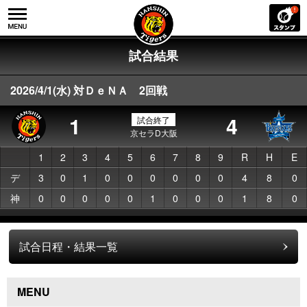
試合結果
2026/4/1(水) 対ＤｅＮＡ 2回戦
1
4
試合終了
京セラD大阪
1
2
3
4
5
6
7
8
9
R
H
E
デ
3
0
1
0
0
0
0
0
0
4
8
0
神
0
0
0
0
0
1
0
0
0
1
8
0
試合日程・結果一覧
MENU