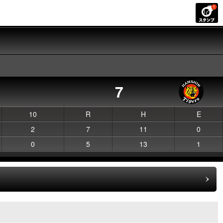
7
10
R
H
E
2
7
11
0
0
5
13
1