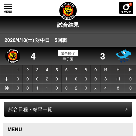
試合結果
2026/4/18(土) 対中日 5回戦
4
3
試合終了
甲子園
1
2
3
4
5
6
7
8
9
R
H
E
中
0
0
0
2
0
1
0
0
0
3
11
0
神
0
0
1
1
0
0
2
0
x
4
8
0
試合日程・結果一覧
MENU