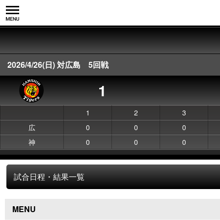
2026/4/26(日) 対広島 5回戦
1
1
2
3
広
0
0
0
神
0
0
0
試合日程・結果一覧
MENU