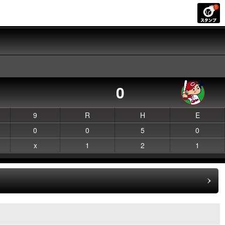
0
9
R
H
E
0
0
5
0
x
1
2
1