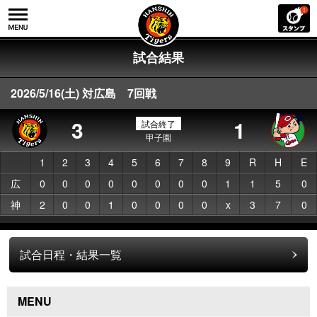
試合結果
2026/5/16(土) 対広島 7回戦
3
1
試合終了
甲子園
1
2
3
4
5
6
7
8
9
R
H
E
広
0
0
0
0
0
0
0
0
1
1
5
0
神
2
0
0
1
0
0
0
0
x
3
7
0
試合日程・結果一覧
MENU