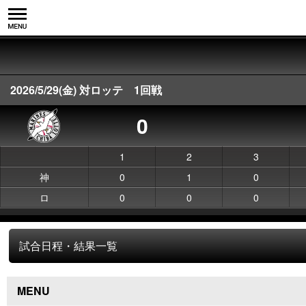
2026/5/29(金) 対ロッテ 1回戦
0
1
2
3
神
0
1
0
ロ
0
0
0
試合日程・結果一覧
MENU