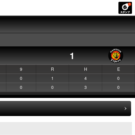
1
9
R
H
E
0
1
4
0
0
0
3
0