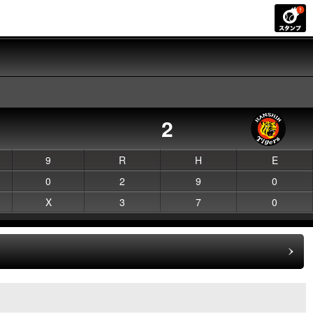
2
9
R
H
E
0
2
9
0
X
3
7
0