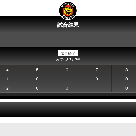
試合結果
試合終了
みずほPayPay
4
5
6
7
8
1
0
1
0
0
2
0
0
1
0