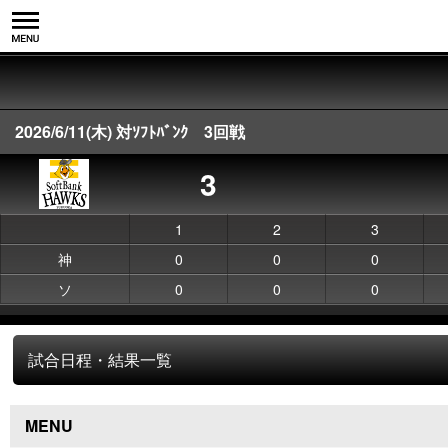
2026/6/11(木) 対ｿﾌﾄﾊﾞﾝｸ 3回戦
3
1
2
3
神
0
0
0
ソ
0
0
0
試合日程・結果一覧
MENU