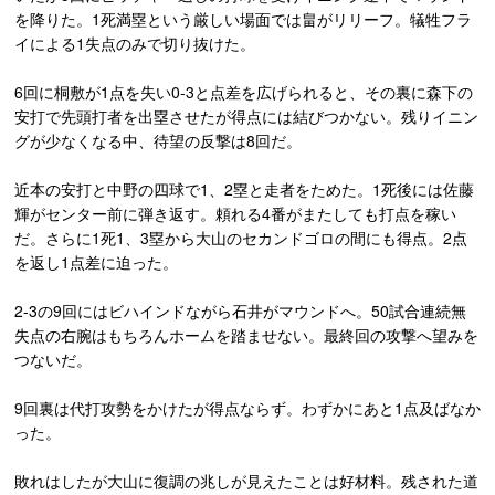
を降りた。1死満塁という厳しい場面では畠がリリーフ。犠牲フラ
イによる1失点のみで切り抜けた。
6回に桐敷が1点を失い0-3と点差を広げられると、その裏に森下の
安打で先頭打者を出塁させたが得点には結びつかない。残りイニン
グが少なくなる中、待望の反撃は8回だ。
近本の安打と中野の四球で1、2塁と走者をためた。1死後には佐藤
輝がセンター前に弾き返す。頼れる4番がまたしても打点を稼い
だ。さらに1死1、3塁から大山のセカンドゴロの間にも得点。2点
を返し1点差に迫った。
2-3の9回にはビハインドながら石井がマウンドへ。50試合連続無
失点の右腕はもちろんホームを踏ませない。最終回の攻撃へ望みを
つないだ。
9回裏は代打攻勢をかけたが得点ならず。わずかにあと1点及ばなか
った。
敗れはしたが大山に復調の兆しが見えたことは好材料。残された道