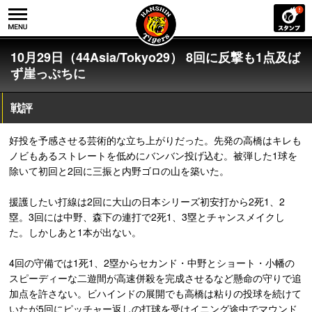
10月29日（44Asia/Tokyo29） 8回に反撃も1点及ば
ず崖っぷちに
戦評
好投を予感させる芸術的な立ち上がりだった。先発の高橋はキレも
ノビもあるストレートを低めにバンバン投げ込む。被弾した1球を
除いて初回と2回に三振と内野ゴロの山を築いた。
援護したい打線は2回に大山の日本シリーズ初安打から2死1、2
塁。3回には中野、森下の連打で2死1、3塁とチャンスメイクし
た。しかしあと1本が出ない。
4回の守備では1死1、2塁からセカンド・中野とショート・小幡の
スピーディーな二遊間が高速併殺を完成させるなど懸命の守りで追
加点を許さない。ビハインドの展開でも高橋は粘りの投球を続けて
いたが5回にピッチャー返しの打球を受けイニング途中でマウンド