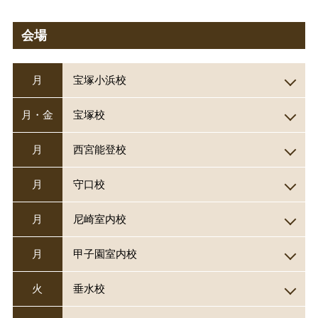
会場
月
宝塚小浜校
月・金
宝塚校
月
西宮能登校
月
守口校
月
尼崎室内校
月
甲子園室内校
火
垂水校