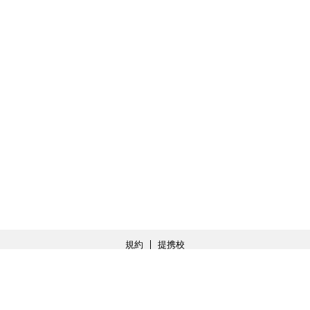
規約
提携校
会社概要
球団の基本姿勢
特定商取引法の表記
利用規約