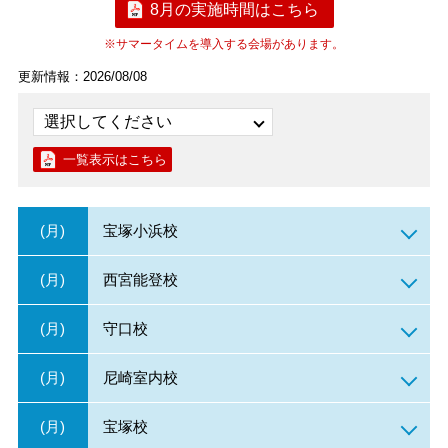
8月の実施時間はこちら
※サマータイムを導入する会場があります。
更新情報：2026/08/08
一覧表示はこちら
(月)
宝塚小浜校
(月)
西宮能登校
(月)
守口校
(月)
尼崎室内校
(月)
宝塚校