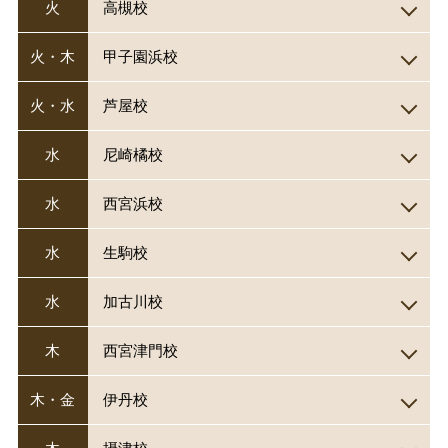
火
高槻校
火・木
甲子園浜校
火・水
芦屋校
水
尼崎橘校
水
西宮浜校
水
生駒校
水
加古川校
木
西宮津門校
木・金
伊丹校