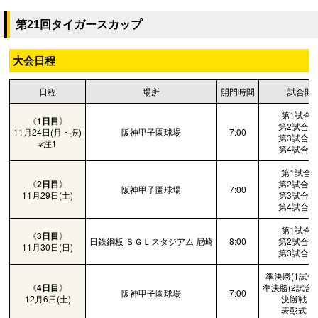
第21回タイガースカップ
大会日程
日程
場所
開門時間
試合開
第1試合 
《
1日目
》
第2試合 1
11月24日(月・振)
阪神甲子園球場
7:00
第3試合 1
※注1
第4試合 1
第1試合 
《
2日目
》
第2試合 1
阪神甲子園球場
7:00
11月29日(土)
第3試合 1
第4試合 1
第1試合 
《
3日目
》
日鉄鋼板 ＳＧＬスタジアム 尼崎
8:00
第2試合 1
11月30日(日)
第3試合 1
準決勝(1試合目
《
4日目
》
準決勝(2試合目
阪神甲子園球場
7:00
12月6日(土)
決勝戦 1
表彰式 1