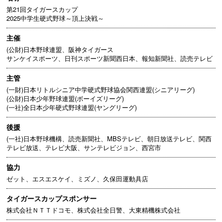
第21回タイガースカップ
2025中学生硬式野球～頂上決戦～
主催
(公財)日本野球連盟、阪神タイガース
サンケイスポーツ、日刊スポーツ新聞西日本、報知新聞社、読売テレビ
主管
(一財)日本リトルシニア中学硬式野球協会関西連盟(シニアリーグ)
(公財)日本少年野球連盟(ボーイズリーグ)
(一社)全日本少年硬式野球連盟(ヤングリーグ)
後援
(一社)日本野球機構、読売新聞社、MBSテレビ、朝日放送テレビ、関西
テレビ放送、テレビ大阪、サンテレビジョン、西宮市
協力
ゼット、エスエスケイ、ミズノ、久保田運動具店
タイガースカップスポンサー
株式会社ＮＴＴドコモ、株式会社全日警、大東精機株式会社