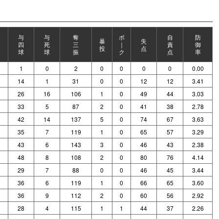
与
与
奪
ボ
自
防
暴
失
四
死
三
｜
責
御
投
点
球
球
振
ク
点
率
1
0
2
0
0
0
0
0.00
14
1
31
0
0
12
12
3.41
26
16
106
1
0
49
44
3.03
33
5
87
2
0
41
38
2.78
42
14
137
5
0
74
67
3.63
35
7
119
1
0
65
57
3.29
43
6
143
3
0
46
43
2.38
48
8
108
2
0
80
76
4.14
29
7
88
0
0
46
45
3.44
36
6
119
1
0
66
65
3.60
36
9
112
2
0
60
56
2.92
28
4
115
1
1
44
37
2.26