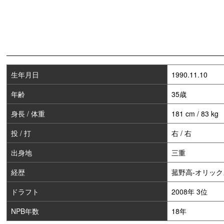
生年月日
1990.11.10
年齢
35歳
身長 / 体重
181 cm / 83 kg
投 / 打
右 / 右
出身地
三重
経歴
菰野高-オリックス(
ドラフト
2008年 3位
NPB年数
18年