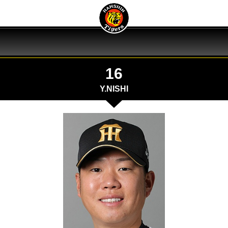
16
Y.NISHI