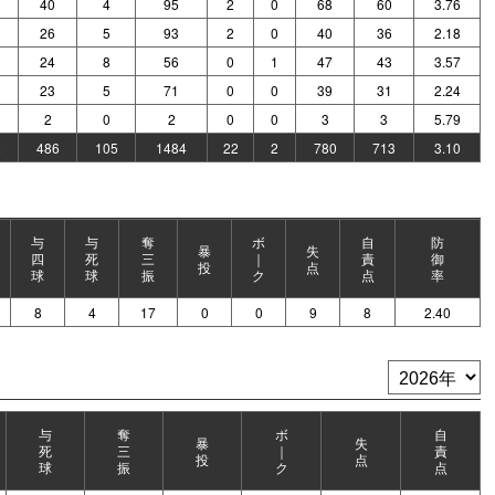
40
4
95
2
0
68
60
3.76
26
5
93
2
0
40
36
2.18
24
8
56
0
1
47
43
3.57
23
5
71
0
0
39
31
2.24
2
0
2
0
0
3
3
5.79
2
486
105
1484
22
2
780
713
3.10
与
与
奪
ボ
自
防
暴
失
四
死
三
｜
責
御
投
点
球
球
振
ク
点
率
8
4
17
0
0
9
8
2.40
与
奪
ボ
自
暴
失
死
三
｜
責
投
点
球
振
ク
点