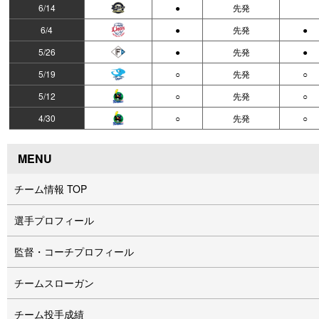
6/14
●
先発
6/4
●
先発
●
5/26
●
先発
●
5/19
○
先発
○
5/12
○
先発
○
4/30
○
先発
○
MENU
チーム情報 TOP
選手プロフィール
監督・コーチプロフィール
チームスローガン
チーム投手成績