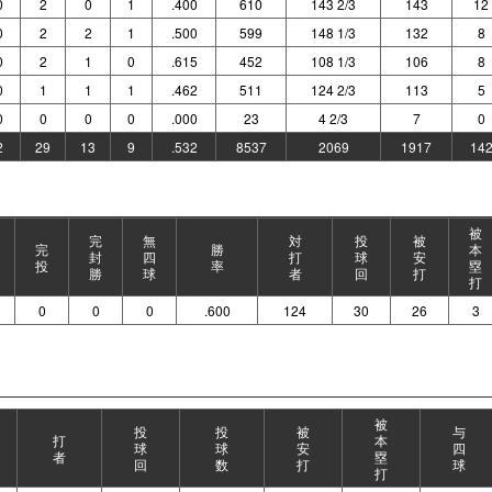
0
2
0
1
.400
610
143 2/3
143
12
0
2
2
1
.500
599
148 1/3
132
8
0
2
1
0
.615
452
108 1/3
106
8
0
1
1
1
.462
511
124 2/3
113
5
0
0
0
0
.000
23
4 2/3
7
0
2
29
13
9
.532
8537
2069
1917
14
被
完
無
対
投
被
完
勝
本
封
四
打
球
安
投
率
塁
勝
球
者
回
打
打
0
0
0
.600
124
30
26
3
被
投
投
被
与
打
本
球
球
安
四
者
塁
回
数
打
球
打