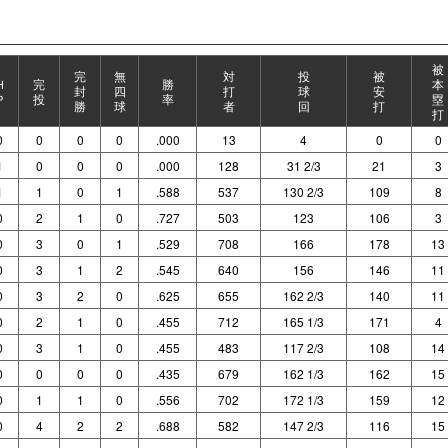
被
完
無
対
投
被
Ｈ
完
勝
本
封
四
打
球
安
Ｐ
投
率
塁
勝
球
者
回
打
打
0
0
0
0
.000
13
4
0
0
1
0
0
0
.000
128
31 2/3
21
3
1
1
0
1
.588
537
130 2/3
109
8
0
2
1
0
.727
503
123
106
3
0
3
0
1
.529
708
166
178
13
0
3
1
2
.545
640
156
146
11
0
3
2
0
.625
655
162 2/3
140
11
0
2
1
0
.455
712
165 1/3
171
4
0
3
1
0
.455
483
117 2/3
108
14
0
0
0
0
.435
679
162 1/3
162
15
0
1
1
0
.556
702
172 1/3
159
12
0
4
2
2
.688
582
147 2/3
116
15