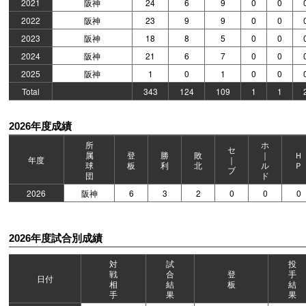
2021
阪神
24
6
9
0
0
2022
阪神
23
9
9
0
0
2023
阪神
18
8
5
0
0
2024
阪神
21
6
7
0
0
2025
阪神
1
0
1
0
0
Total
343
124
109
1
1
2026年度成績
所
ホ
セ
属
登
勝
敗
｜
Ｈ
年度
｜
球
板
利
北
ル
Ｐ
ブ
団
ド
2026
阪神
6
3
2
0
0
0
2026年度試合別成績
対
試
投
戦
合
登
手
日付
相
結
板
結
手
果
果