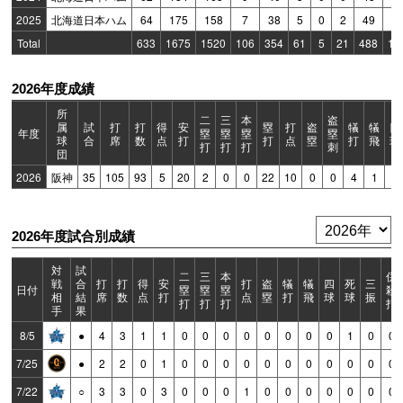
2025
北海道日本ハム
64
175
158
7
38
5
0
2
49
1
Total
633
1675
1520
106
354
61
5
21
488
14
2026年度成績
所
二
三
本
盗
属
試
打
打
得
安
塁
打
盗
犠
犠
四
年度
塁
塁
塁
塁
球
合
席
数
点
打
打
点
塁
打
飛
球
打
打
打
刺
団
2026
阪神
35
105
93
5
20
2
0
0
22
10
0
0
4
1
4
2026年度試合別成績
対
試
二
三
本
併
戦
合
打
打
得
安
打
盗
犠
犠
四
死
三
日付
塁
塁
塁
殺
相
結
席
数
点
打
点
塁
打
飛
球
球
振
打
打
打
打
手
果
8/5
●
4
3
1
1
0
0
0
0
0
0
0
0
1
0
0
7/25
●
2
2
0
1
0
0
0
0
0
0
0
0
0
0
0
7/22
○
3
3
0
3
0
0
0
1
0
0
0
0
0
0
0