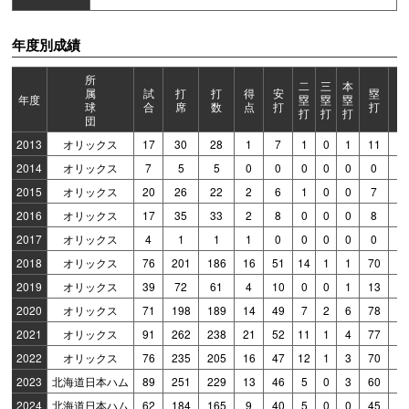
年度別成績
所
二
三
本
属
試
打
打
得
安
塁
打
年度
塁
塁
塁
球
合
席
数
点
打
打
点
打
打
打
団
2013
オリックス
17
30
28
1
7
1
0
1
11
2
2014
オリックス
7
5
5
0
0
0
0
0
0
0
2015
オリックス
20
26
22
2
6
1
0
0
7
0
2016
オリックス
17
35
33
2
8
0
0
0
8
1
2017
オリックス
4
1
1
1
0
0
0
0
0
0
2018
オリックス
76
201
186
16
51
14
1
1
70
1
2019
オリックス
39
72
61
4
10
0
0
1
13
9
2020
オリックス
71
198
189
14
49
7
2
6
78
2
2021
オリックス
91
262
238
21
52
11
1
4
77
2
2022
オリックス
76
235
205
16
47
12
1
3
70
2
2023
北海道日本ハム
89
251
229
13
46
5
0
3
60
1
2024
北海道日本ハム
62
184
165
9
40
5
0
0
45
2