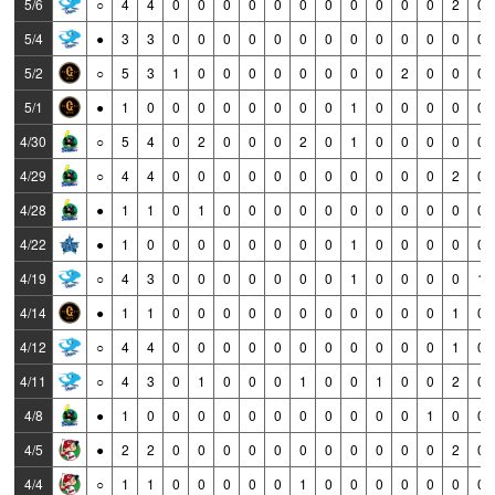
5/6
○
4
4
0
0
0
0
0
0
0
0
0
0
0
2
0
5/4
●
3
3
0
0
0
0
0
0
0
0
0
0
0
0
0
5/2
○
5
3
1
0
0
0
0
0
0
0
0
2
0
0
0
5/1
●
1
0
0
0
0
0
0
0
0
1
0
0
0
0
0
4/30
○
5
4
0
2
0
0
0
2
0
1
0
0
0
0
0
4/29
○
4
4
0
0
0
0
0
0
0
0
0
0
0
2
0
4/28
●
1
1
0
1
0
0
0
0
0
0
0
0
0
0
0
4/22
●
1
0
0
0
0
0
0
0
0
1
0
0
0
0
0
4/19
○
4
3
0
0
0
0
0
0
0
1
0
0
0
0
1
4/14
●
1
1
0
0
0
0
0
0
0
0
0
0
0
1
0
4/12
○
4
4
0
0
0
0
0
0
0
0
0
0
0
1
0
4/11
○
4
3
0
1
0
0
0
1
0
0
1
0
0
2
0
4/8
●
1
0
0
0
0
0
0
0
0
0
0
0
1
0
0
4/5
●
2
2
0
0
0
0
0
0
0
0
0
0
0
2
0
4/4
○
1
1
0
0
0
0
0
1
0
0
0
0
0
0
0