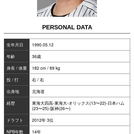
PERSONAL DATA
生年月日
1990.05.12
年齢
36歳
身長 / 体重
182 cm / 89 kg
投 / 打
右 / 右
出身地
北海道
経歴
東海大四高-東海大-オリックス(13〜22)-日本ハム
(23〜25)-阪神(26〜)
ドラフト
2012年 3位
NPB年数
14年