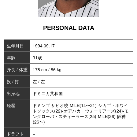
PERSONAL DATA
生年月日
1994.09.17
年齢
31歳
身長 / 体重
178 cm / 86 kg
投 / 打
左 / 左
出身地
ドミニカ共和国
経歴
ドミンゴ サビオ校-MiLB(14〜21)-シカゴ・ホワイ
トソックス(22)-オアハカ・ウォーリアーズ(24)-モ
ンクローバ・スティーラーズ(25)-MiLB(26)-阪神
(26〜)
ドラフト
−