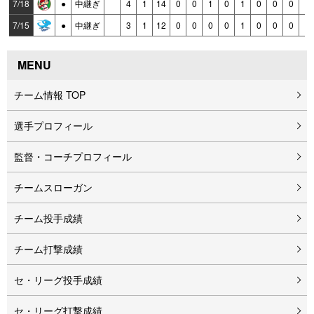
7/18
●
中継ぎ
4
1
14
0
0
1
0
1
0
0
0
0
7/15
●
中継ぎ
3
1
12
0
0
0
0
1
0
0
0
0
MENU
チーム情報 TOP
選手プロフィール
監督・コーチプロフィール
チームスローガン
チーム投手成績
チーム打撃成績
セ・リーグ投手成績
セ・リーグ打撃成績