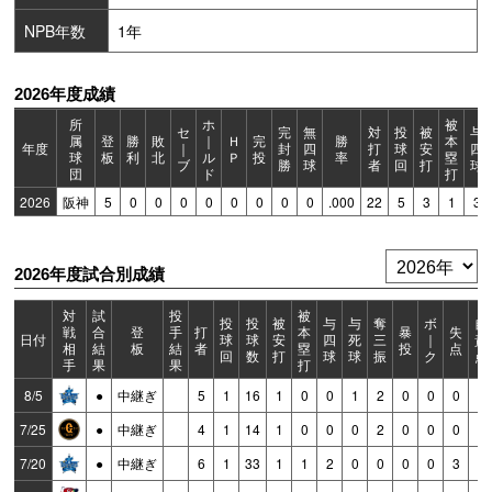
NPB年数
1年
2026年度成績
所
ホ
被
セ
完
無
対
投
被
与
属
登
勝
敗
｜
Ｈ
完
勝
本
年度
｜
封
四
打
球
安
四
球
板
利
北
ル
Ｐ
投
率
塁
ブ
勝
球
者
回
打
球
団
ド
打
2026
阪神
5
0
0
0
0
0
0
0
0
.000
22
5
3
1
3
2026年度試合別成績
対
試
投
被
投
投
被
与
与
奪
ボ
自
戦
合
登
手
打
本
暴
失
日付
球
球
安
四
死
三
｜
責
相
結
板
結
者
塁
投
点
回
数
打
球
球
振
ク
点
手
果
果
打
8/5
●
中継ぎ
5
1
16
1
0
0
1
2
0
0
0
0
7/25
●
中継ぎ
4
1
14
1
0
0
0
2
0
0
0
0
7/20
●
中継ぎ
6
1
33
1
1
2
0
0
0
0
3
3