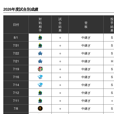
2026年度試合別成績
対
試
投
戦
合
登
手
日付
相
結
板
結
手
果
果
8/1
○
中継ぎ
S
7/31
○
中継ぎ
S
7/22
○
中継ぎ
S
7/21
○
中継ぎ
H
7/19
○
中継ぎ
S
7/16
○
中継ぎ
S
7/14
○
中継ぎ
S
7/12
○
中継ぎ
S
7/11
○
中継ぎ
○
7/8
○
中継ぎ
S