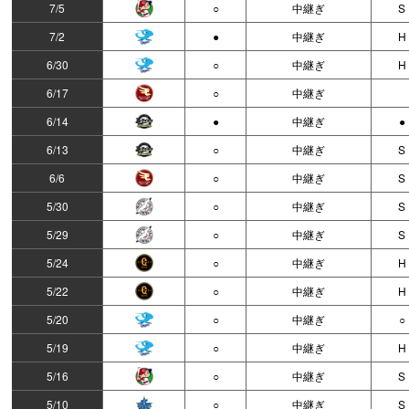
7/5
○
中継ぎ
S
7/2
●
中継ぎ
H
6/30
○
中継ぎ
H
6/17
○
中継ぎ
6/14
●
中継ぎ
●
6/13
○
中継ぎ
S
6/6
○
中継ぎ
S
5/30
○
中継ぎ
S
5/29
○
中継ぎ
S
5/24
○
中継ぎ
H
5/22
○
中継ぎ
H
5/20
○
中継ぎ
○
5/19
○
中継ぎ
H
5/16
○
中継ぎ
S
5/10
○
中継ぎ
S