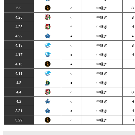
5/2
○
中継ぎ
S
4/26
○
中継ぎ
S
4/25
△
中継ぎ
H
4/22
●
中継ぎ
●
4/19
○
中継ぎ
S
4/17
○
中継ぎ
H
4/16
●
中継ぎ
4/11
○
中継ぎ
4/8
●
中継ぎ
4/4
○
中継ぎ
S
4/2
○
中継ぎ
H
3/31
○
中継ぎ
H
3/29
○
中継ぎ
H