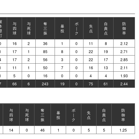
被
与
与
奪
ボ
自
防
本
暴
失
四
死
三
｜
責
御
塁
投
点
球
球
振
ク
点
率
打
0
16
2
36
1
0
11
8
2.12
1
17
1
85
8
0
22
19
2.71
4
17
2
56
3
0
22
17
2.85
1
11
1
50
7
0
16
13
2.11
1
5
0
16
0
0
4
4
1.93
7
66
6
243
19
0
75
61
2.44
与
与
奪
ボ
自
防
暴
失
四
死
三
｜
責
御
投
点
球
球
振
ク
点
率
14
0
46
1
0
5
5
1.25