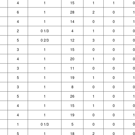
4
1
15
1
1
0
6
1
28
2
0
1
4
1
14
0
0
1
2
0 1/3
4
1
0
0
5
0 2/3
12
3
0
0
3
1
15
0
0
0
4
1
20
1
0
0
3
1
11
0
0
0
5
1
19
1
0
1
3
1
8
0
0
0
5
1
26
1
0
1
4
1
15
1
0
0
4
1
19
0
0
1
1
0 1/3
5
0
0
0
5
1
18
2
0
0