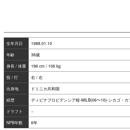
生年月日
1988.01.10
年齢
38歳
身長 / 体重
196 cm / 106 kg
投 / 打
右 / 右
出身地
ドミニカ共和国
経歴
ディビナプロビデンシア校-MiLB(06〜10)-シカゴ・カブス(
ドラフト
−
NPB年数
6年