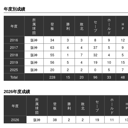
年度別成績
所
ホ
セ
属
登
勝
敗
｜
Ｈ
年度
｜
球
板
利
北
ル
Ｐ
ブ
団
ド
2016
阪神
34
3
3
8
9
12
2017
阪神
63
4
4
37
5
9
2018
阪神
55
1
7
32
4
5
2019
阪神
56
5
4
19
10
15
2025
阪神
20
2
2
0
5
7
Total
228
15
20
96
33
48
2026年度成績
所
ホ
セ
属
登
勝
敗
｜
年度
｜
球
板
利
北
ル
ブ
団
ド
2026
阪神
38
2
2
19
11
1