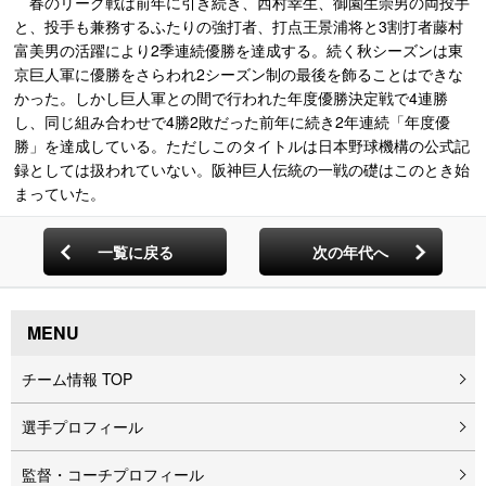
春のリーグ戦は前年に引き続き、西村幸生、御園生崇男の両投手
と、投手も兼務するふたりの強打者、打点王景浦将と3割打者藤村
富美男の活躍により2季連続優勝を達成する。続く秋シーズンは東
京巨人軍に優勝をさらわれ2シーズン制の最後を飾ることはできな
かった。しかし巨人軍との間で行われた年度優勝決定戦で4連勝
し、同じ組み合わせで4勝2敗だった前年に続き2年連続「年度優
勝」を達成している。ただしこのタイトルは日本野球機構の公式記
録としては扱われていない。阪神巨人伝統の一戦の礎はこのとき始
まっていた。
一覧に戻る
次の年代へ
MENU
チーム情報 TOP
選手プロフィール
監督・コーチプロフィール