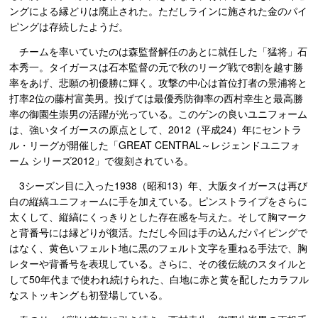
ングによる縁どりは廃止された。ただしラインに施された金のパイ
ピングは存続したようだ。
チームを率いていたのは森監督解任のあとに就任した「猛将」石
本秀一。タイガースは石本監督の元で秋のリーグ戦で8割を越す勝
率をあげ、悲願の初優勝に輝く。攻撃の中心は首位打者の景浦将と
打率2位の藤村富美男。投げては最優秀防御率の西村幸生と最高勝
率の御園生崇男の活躍が光っている。このゲンの良いユニフォーム
は、強いタイガースの原点として、2012（平成24）年にセントラ
ル・リーグが開催した「GREAT CENTRAL～レジェンドユニフォ
ーム シリーズ2012」で復刻されている。
3シーズン目に入った1938（昭和13）年、大阪タイガースは再び
白の縦縞ユニフォームに手を加えている。ピンストライプをさらに
太くして、縦縞にくっきりとした存在感を与えた。そして胸マーク
と背番号には縁どりが復活。ただし今回は手の込んだパイピングで
はなく、黄色いフェルト地に黒のフェルト文字を重ねる手法で、胸
レターや背番号を表現している。さらに、その後伝統のスタイルと
して50年代まで使われ続けられた、白地に赤と黄を配したカラフル
なストッキングも初登場している。