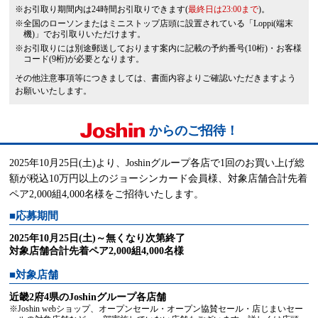
※お引取り期間内は24時間お引取りできます(
最終日は23:00まで
)。
※全国のローソンまたはミニストップ店頭に設置されている「Loppi(端末
機)」でお引取りいただけます。
※お引取りには別途郵送しております案内に記載の予約番号(10桁)・お客様
コード(9桁)が必要となります。
その他注意事項等につきましては、書面内容よりご確認いただきますよう
お願いいたします。
からのご招待！
2025年10月25日(土)より、Joshinグループ各店で1回のお買い上げ総
額が税込10万円以上のジョーシンカード会員様、対象店舗合計先着
ペア2,000組4,000名様をご招待いたします。
■応募期間
2025年10月25日(土)～無くなり次第終了
対象店舗合計先着ペア2,000組4,000名様
■対象店舗
近畿2府4県のJoshinグループ各店舗
※Joshin webショップ、オープンセール・オープン協賛セール・店じまいセー