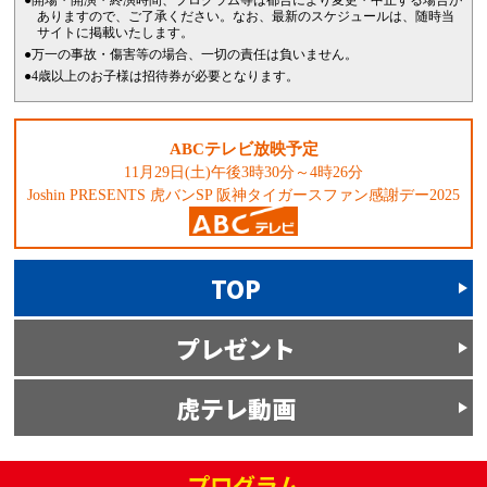
●開場・開演・終演時間、プログラム等は都合により変更・中止する場合が
ありますので、ご了承ください。なお、最新のスケジュールは、随時当
サイトに掲載いたします。
●万一の事故・傷害等の場合、一切の責任は負いません。
●4歳以上のお子様は招待券が必要となります。
ABCテレビ放映予定
11月29日(土)午後3時30分～4時26分
Joshin PRESENTS 虎バンSP 阪神タイガースファン感謝デー2025
TOP
プレゼント
虎テレ動画
プログラム