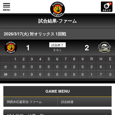
試合結果-ファーム
2026/3/17(火) 対オリックス 1回戦
1
2
試合終了
ＳＧＬ
1
2
3
4
5
6
7
8
9
R
H
E
オ
0
0
0
0
0
0
0
2
0
2
6
1
神
0
1
0
0
0
0
0
0
0
1
7
0
GAME MENU
関西弁応援実況-ファーム
試合経過