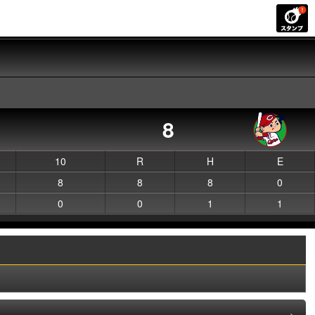
8
10
R
H
E
8
8
8
0
0
0
1
1