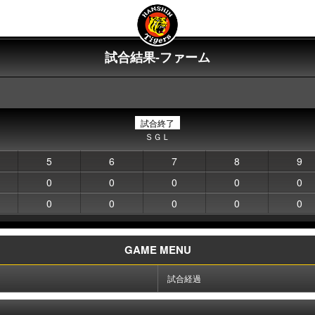
試合結果-ファーム
試合終了
ＳＧＬ
5
6
7
8
9
0
0
0
0
0
0
0
0
0
0
GAME MENU
試合経過