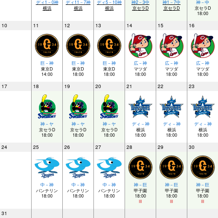
ディ1－0神
ディ11－7神
ディ5－10神
神2－3中
神1－7中
神－中
横浜
横浜
横浜
京セラD
京セラD
京セラD
18:00
10
11
12
13
14
15
16
巨－神
巨－神
巨－神
広－神
広－神
広－神
東京D
東京D
東京D
マツダ
マツダ
マツダ
14:00
18:00
18:00
18:00
18:00
18:00
17
18
19
20
21
22
23
神－ヤ
神－ヤ
神－ヤ
ディ－神
ディ－神
ディ－神
京セラD
京セラD
京セラD
横浜
横浜
横浜
18:00
18:00
18:00
18:00
18:00
18:00
24
25
26
27
28
29
30
中－神
中－神
中－神
神－巨
神－巨
神－巨
バンテリン
バンテリン
バンテリン
甲子園
甲子園
甲子園
18:00
18:00
18:00
18:00
18:00
18:00
Ⅲ
Ⅲ
Ⅲ
31