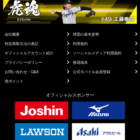
会社概要
球団の基本姿勢
特定商取引法の表記
利用規約
オフィシャルアカウント紹介
ソーシャルメディア利用規約
プライバシーポリシー
推奨端末
お問い合わせ・Q&A
公式モバイル会員登録
虎ポイント
オフィシャルスポンサー