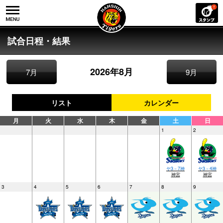
試合日程・結果
2026年8月
7月
9月
リスト
カレンダー
月
火
水
木
金
土
日
1
2
ヤ3－7神
ヤ3－4神
神宮
神宮
3
4
5
6
7
8
9