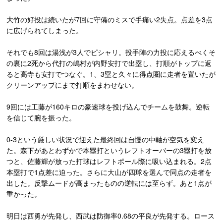
大竹の好投は続いたが7回に守備のミスで手痛い2失点。点差を3点
に広げられてしまった。
それでも8回は湯浅が3人でピシャリ。投手陣の力投に応えるべくそ
の裏に2死から代打の嶋村が内野安打で出塁し、打順がトップに返
ると高寺も安打でつなぐ。1、3塁と久々に得点圏に走者を置いたが
クリーンアップにまで打順をまわせない。
9回には工藤が160キロの豪速球を投げ込んでチームを鼓舞。逆転
を信じて腕を振った。
0-3という厳しい状況で迎えた最終回は自慢の中軸が空気を変え
た。森下があとわずかで本塁打というレフトオーバーの3塁打を放
つと、佐藤輝が放った打球はレフトポール際に吸い込まれる。2点
本塁打で1点差に迫った。さらに大山が四球を選んで同点の走者を
出した。反撃ムードが高まったものの逆転には至らず。あと1点が
重かった。
明日は西勇が先発し、西武は防御率0.68の平良が先発する。ロース