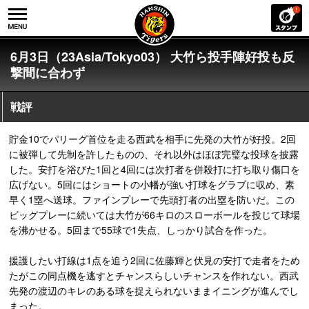
6月3日（23Asia/Tokyo03） 大竹ら投手陣好投も反
撃間に合わず
戦評
貯金10でパリーグ首位を走る西武を相手に先発の大竹が好投。2回
に被弾して先制を許したものの、それ以外はほぼ完璧な投球を披露
した。安打を浴びた1回と4回には次打者を併殺打に打ち取り傷口を
広げない。5回にはショートの小幡が強い打球をグラブに収め、素
早く1塁へ送球。ファインプレーで先頭打者の出塁を防いだ。この
ビッグプレーに続いては大竹が66キロのスローボールを投じて球場
を沸かせる。5回まで55球で1失点、しっかり試合を作った。
援護したい打線は1点を追う2回に佐藤輝と伏見の安打で走者をため
たがこの同点機を逃すとチャンスらしいチャンスを作れない。西武
先発の渡辺のキレのある球を捉えられないままイニングが進んでし
まった。