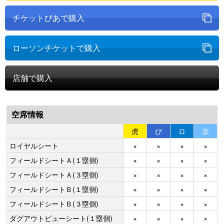
チケットぴあで購入
ローソンチケットで購入
店舗で購入
空席情報
虎
ぴ
ロ
京
ロイヤルシート
×
×
×
×
フィールドシートＡ(１塁側)
×
×
×
×
フィールドシートＡ(３塁側)
×
×
×
×
フィールドシートＢ(１塁側)
×
×
×
×
フィールドシートＢ(３塁側)
×
×
×
×
ダグアウトビューシート(１塁側)
×
×
×
×