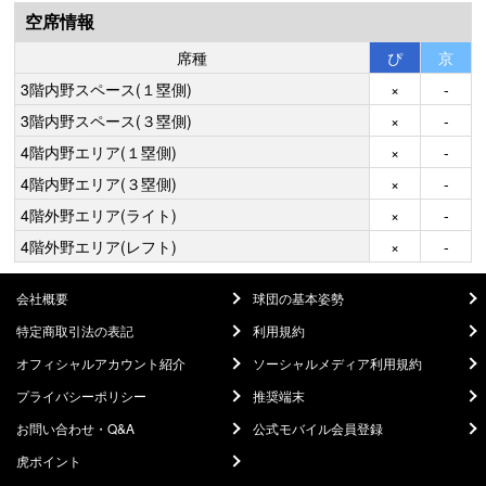
空席情報
席種
ぴ
京
3階内野スペース(１塁側)
×
-
3階内野スペース(３塁側)
×
-
4階内野エリア(１塁側)
×
-
4階内野エリア(３塁側)
×
-
4階外野エリア(ライト)
×
-
4階外野エリア(レフト)
×
-
会社概要
球団の基本姿勢
特定商取引法の表記
利用規約
オフィシャルアカウント紹介
ソーシャルメディア利用規約
プライバシーポリシー
推奨端末
お問い合わせ・Q&A
公式モバイル会員登録
虎ポイント