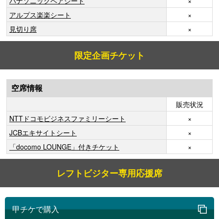
パナソニックペアシート
×
アルプス楽楽シート
×
見切り席
×
限定企画チケット
空席情報
販売状況
NTTドコモビジネスファミリーシート
×
JCBエキサイトシート
×
「docomo LOUNGE」付きチケット
×
レフトビジター専用応援席
甲チケで購入