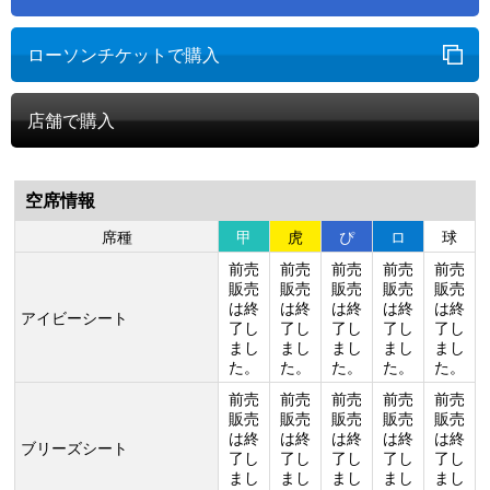
ローソンチケットで購入
店舗で購入
空席情報
席種
甲
虎
ぴ
ロ
球
前売
前売
前売
前売
前売
販売
販売
販売
販売
販売
は終
は終
は終
は終
は終
アイビーシート
了し
了し
了し
了し
了し
まし
まし
まし
まし
まし
た。
た。
た。
た。
た。
前売
前売
前売
前売
前売
販売
販売
販売
販売
販売
は終
は終
は終
は終
は終
ブリーズシート
了し
了し
了し
了し
了し
まし
まし
まし
まし
まし