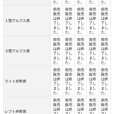
た。
た。
た。
た。
た。
前売
前売
前売
前売
前売
販売
販売
販売
販売
販売
は終
は終
は終
は終
は終
１塁アルプス席
了し
了し
了し
了し
了し
まし
まし
まし
まし
まし
た。
た。
た。
た。
た。
前売
前売
前売
前売
前売
販売
販売
販売
販売
販売
は終
は終
は終
は終
は終
３塁アルプス席
了し
了し
了し
了し
了し
まし
まし
まし
まし
まし
た。
た。
た。
た。
た。
前売
前売
前売
前売
前売
販売
販売
販売
販売
販売
は終
は終
は終
は終
は終
ライト外野席
了し
了し
了し
了し
了し
まし
まし
まし
まし
まし
た。
た。
た。
た。
た。
前売
前売
前売
前売
前売
販売
販売
販売
販売
販売
は終
は終
は終
は終
は終
レフト外野席
了し
了し
了し
了し
了し