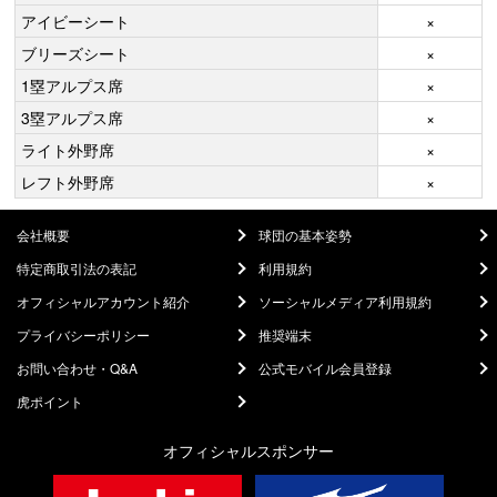
アイビーシート
×
ブリーズシート
×
1塁アルプス席
×
3塁アルプス席
×
ライト外野席
×
レフト外野席
×
会社概要
球団の基本姿勢
特定商取引法の表記
利用規約
オフィシャルアカウント紹介
ソーシャルメディア利用規約
プライバシーポリシー
推奨端末
お問い合わせ・Q&A
公式モバイル会員登録
虎ポイント
オフィシャルスポンサー