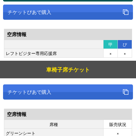
チケットぴあで購入
空席情報
甲
ぴ
レフトビジター専用応援席
×
×
車椅子席チケット
チケットぴあで購入
空席情報
席種
販売状況
グリーンシート
×