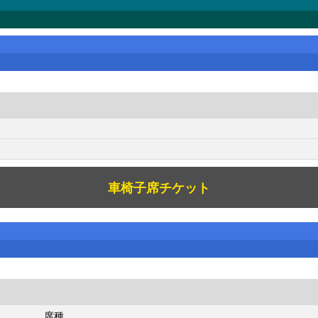
車椅子席チケット
席種