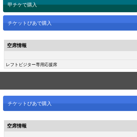
甲チケで購入
チケットぴあで購入
空席情報
レフトビジター専用応援席
チケットぴあで購入
空席情報