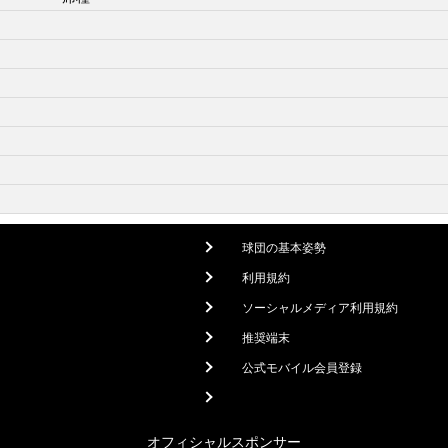
球団の基本姿勢
利用規約
ソーシャルメディア利用規約
推奨端末
公式モバイル会員登録
オフィシャルスポンサー