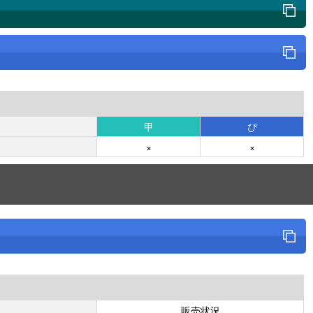
甲
ぴ
×
×
販売状況