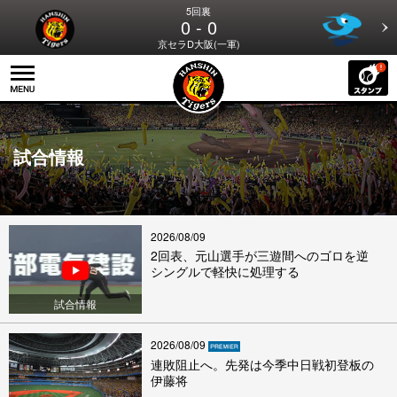
5回裏
0 - 0
京セラD大阪(一軍)
試合情報
2026/08/09
2回表、元山選手が三遊間へのゴロを逆
シングルで軽快に処理する
試合情報
2026/08/09
連敗阻止へ。先発は今季中日戦初登板の
伊藤将