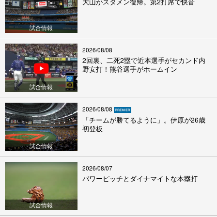
大山がスタメン復帰。第2打席で快音
試合情報
2026/08/08
2回裏、二死2塁で近本選手がセカンド内
野安打！熊谷選手がホームイン
試合情報
2026/08/08
「チームが勝てるように」。伊原が26歳
初登板
試合情報
2026/08/07
パワーピッチとダイナマイトな本塁打
試合情報