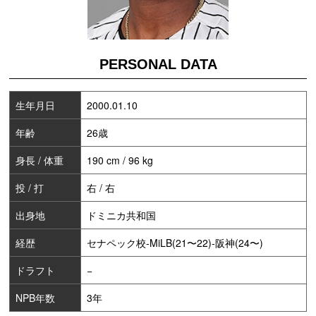
PERSONAL DATA
生年月日
2000.01.10
年齢
26歳
身長 / 体重
190 cm / 96 kg
投 / 打
右 / 右
出身地
ドミニカ共和国
経歴
セナペック校-MiLB(21〜22)-阪神(24〜)
ドラフト
−
NPB年数
3年