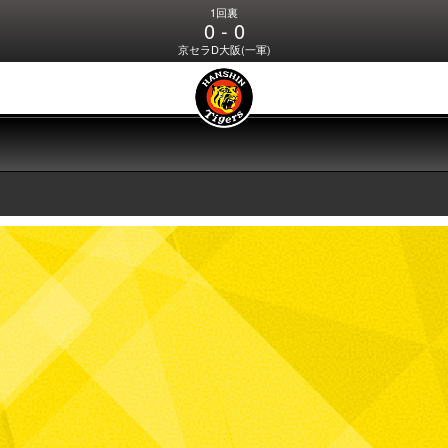
1回裏
0 - 0
京セラD大阪(一軍)