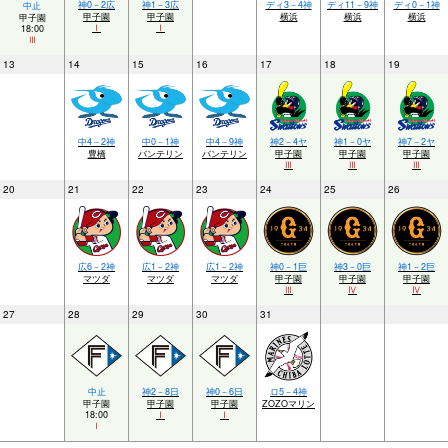
神0－2広
神1－3広
ディ3－4神
ディ11－9神
ディ0－1神
中止
甲子園
甲子園
横浜
横浜
横浜
甲子園
Ⅰ
Ⅰ
18:00
Ⅲ
13
14
15
16
17
18
19
中4－2神
中0－1神
中4－9神
神2－4ヤ
神1－0ヤ
神7－2ヤ
豊橋
バンテリン
バンテリン
甲子園
甲子園
甲子園
Ⅲ
Ⅲ
Ⅲ
20
21
22
23
24
25
26
広6－2神
広1－2神
広1－2神
神0－1巨
神3－0巨
神1－2巨
マツダ
マツダ
マツダ
甲子園
甲子園
甲子園
Ⅲ
Ⅳ
Ⅳ
27
28
29
30
31
中止
神2－8日
神0－6日
ロ5－4神
甲子園
甲子園
甲子園
ZOZOマリン
18:00
Ⅰ
Ⅰ
Ⅰ