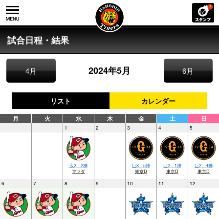
試合日程・結果
2024年5月
4月
6月
リスト
カレンダー
月
火
水
木
金
土
日
1
2
3
4
5
広2－2神
巨8－5神
巨2－1神
巨2－4神
マツダ
東京D
東京D
東京D
6
7
8
9
10
11
12