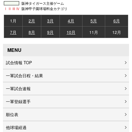
阪神タイガース主催ゲーム
Ⅰ
Ⅱ
Ⅲ
Ⅳ
阪神甲子園球場料金カテゴリ
1月
2月
3月
4月
5月
6月
7月
8月
9月
10月
11月
12月
MENU
試合情報 TOP
一軍試合日程・結果
一軍試合速報
一軍登録選手
順位表
他球場経過