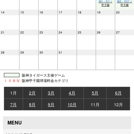
神1－3ディ
神3－10ディ
甲子園
甲子園
14
15
16
17
18
19
20
21
22
23
24
25
26
27
28
29
30
31
阪神タイガース主催ゲーム
Ⅰ
Ⅱ
Ⅲ
Ⅳ
阪神甲子園球場料金カテゴリ
1月
2月
3月
4月
5月
6月
7月
8月
9月
10月
11月
12月
MENU