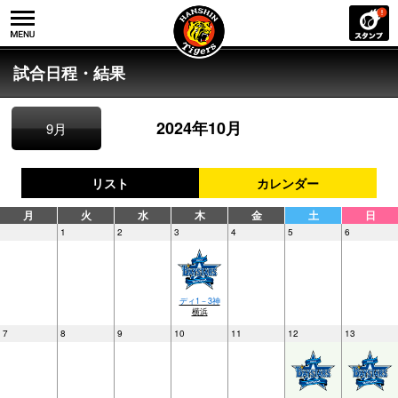
試合日程・結果
2024年10月
9月
リスト
カレンダー
月
火
水
木
金
土
日
1
2
3
4
5
6
ディ1－3神
横浜
7
8
9
10
11
12
13