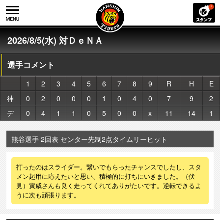
2026/8/5(水) 対ＤｅＮＡ
選手コメント
1
2
3
4
5
6
7
8
9
R
H
E
神
0
2
0
0
0
1
0
4
0
7
9
2
デ
0
4
1
1
0
5
0
0
x
11
14
1
熊谷選手 2回表 センター先制2点タイムリーヒット
打ったのはスライダー。繋いでもらったチャンスでしたし、スタ
メン起用に応えたいと思い、積極的に打ちにいきました。（伏
見）寅威さんも良く走ってくれてありがたいです。逆転できるよ
うに次も頑張ります。