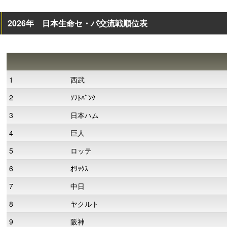
2026年 日本生命セ・パ交流戦順位表
1
西武
2
ｿﾌﾄﾊﾞﾝｸ
3
日本ハム
4
巨人
5
ロッテ
6
ｵﾘｯｸｽ
7
中日
8
ヤクルト
9
阪神