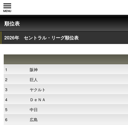
順位表
2026年 セントラル・リーグ順位表
1
阪神
2
巨人
3
ヤクルト
4
ＤｅＮＡ
5
中日
6
広島