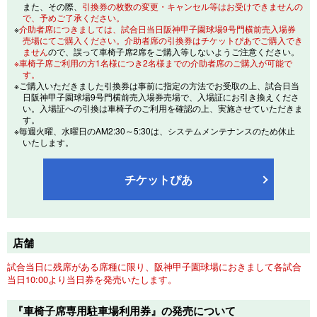
また、その際、
引換券の枚数の変更・キャンセル等はお受けできませんの
で、予めご了承ください。
※
介助者席につきましては、試合日当日阪神甲子園球場9号門横前売入場券
売場にてご購入ください。介助者席の引換券はチケットぴあでご購入でき
ません
ので、誤って車椅子席2席をご購入等しないようご注意ください。
※車椅子席ご利用の方1名様につき2名様までの介助者席のご購入が可能で
す。
※ご購入いただきました引換券は事前に指定の方法でお受取の上、試合日当
日阪神甲子園球場9号門横前売入場券売場で、入場証にお引き換えくださ
い。入場証への引換は車椅子のご利用を確認の上、実施させていただきま
す。
※毎週火曜、水曜日のAM2:30～5:30は、システムメンテナンスのため休止
いたします。
チケットぴあ
店舗
試合当日に残席がある席種に限り、阪神甲子園球場におきまして各試合
当日10:00より当日券を発売いたします。
『車椅子席専用駐車場利用券』の発売について