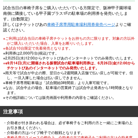
試合当日の車椅子席をご購入いただいている方限定で、阪神甲子園球場
南側に隣接している甲子園プラス1Fの駐車場の利用券を発売いたしま
す。(台数限定)
詳しくはチケットぴあの
車椅子席専用駐車場利用券発売ページ
よりご確
認ください。
※ご利用は試合当日の車椅子席チケットをお持ちの方に限ります。対象の方以外
がご購入いただいた場合、入庫をお断りいたします。
※各試合10台限定で先着発売となります。
※利用券は2,000円/台(税込)です。
※2月25日(水)12:00からチケットぴあのインターネットでのみ発売いたします。
※
※9月14日(月)に開催される振替試合の駐車場利用券は、6月26日(金)12:00から
チケットぴあのインターネットでのみ発売いたします。
※雨天等で試合が中止の際、翌日から2週間購入店舗で払い戻しが可能です。但
し、一旦入庫した場合は払い戻しできません。
※車椅子席専用駐車場は「試合開始3時間前」より入庫可能です。
※なお、試合中止の場合、駐車場の営業終了は試合中止発表から1時間後となり
ます。
※その他詳細については販売画面や利用券の内容をご確認ください。
注意事項
・介助者が付き添われる場合は、必ず車椅子をご利用の方と一緒にご来場の上
お引き換えください。
・介助者の方はパイプ椅子での観戦となります。
・車椅子席のスペースの都合上、介助者の方で車椅子をご利用の方は介助者席