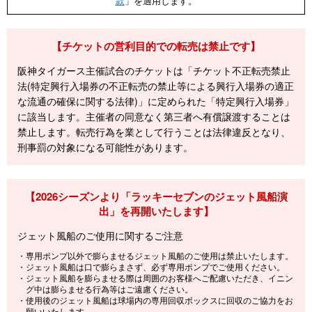
款
」を適用します。
【チケットの営利目的での転売は禁止です】
阪神タイガース主催試合のチケットは「チケット不正転売禁止
法(特定興行入場券の不正転売の禁止等による興行入場券の適正
な流通の確保に関する法律)」に定められた「特定興行入場券」
に該当します。主催者の同意なく第三者へ有償譲渡することは
禁止します。転売行為を業として行うことは法律違反となり、
刑事罰の対象になる可能性があります。
【2026シーズンより「ラッキーセブンのジェット風船演
出」を再開いたします】
ジェット風船のご使用に関するご注意
・専用ポンプ以外で膨らませるジェット風船のご使用は禁止いたします。
・ジェット風船は口で膨らまさず、必ず専用ポンプでご使用ください。
・ジェット風船を膨らませる際は周囲のお客様へご配慮いただき、イニン
グ中は膨らませる行為等はご遠慮ください。
・使用後のジェット風船は球場内の専用回収ボックスに回収のご協力をお
願いいたします。