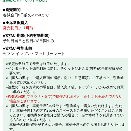
■発売期間
各試合日2日前の23:59まで
■座席選択購入
発売初日より可能
■支払い期限(予約有効期限)
予約日当日と翌日の2日間のみ
■支払い可能店舗
セブン-イレブン・ファミリーマート
※予定枚数終了で発売は終了いたします。
※インターネット発売利用に際し、チケットぴあ会員(無料)の事前登録が必
要です。
※ご購入の際は、ご購入画面の指示に従い、注意事項にご了承の上、引換券
をお買い求めください。
※複数の日程をお求めの場合は、購入完了後、トップページから改めてお買
い求めください。
※複数の端末(ブラウザ・タブ)で操作されますと、正しくお手続きできない
場合がございます。
※ご購入の際は、車椅子席2名様分まで引換券をご購入いただけます。ただ
し、車椅子席1名の方で2席分のスペースをご使用いただくことはご遠慮
ください。引換券を2名様分ご購入の場合は、必ず車椅子を利用されてい
る方2名でご来場ください。
車椅子の利用確認ができない場合、車椅子席へのご入場をお断りいたしま
す。