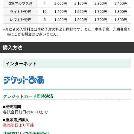
3塁アルプス席
4
2,000円
2,100円
2,300円
2,400円
ライト外野席
10
1,400円
1,500円
1,700円
1,800円
レフト外野席
5
1,400円
1,500円
1,700円
1,800円
※介助者の入場料金は車椅子席の料金と同額です。また、車椅子席、介助者席と
もにこども料金はございません。
購入方法
インターネット
クレジットカード即時決済
■発売期間
各試合日前日の18:00まで
■座席選択購入
発売初日より可能
店頭支払いでの予約受付