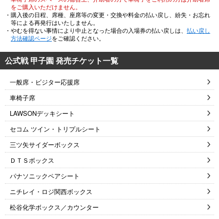
をご購入いただけません。
・購入後の日程、席種、座席等の変更・交換や料金の払い戻し、紛失・お忘れ
等による再発行はいたしません。
・やむを得ない事情により中止となった場合の入場券の払い戻しは、
払い戻し
方法確認ページ
をご確認ください。
公式戦 甲子園 発売チケット一覧
一般席・ビジター応援席
車椅子席
LAWSONデッキシート
セコム ツイン・トリプルシート
三ツ矢サイダーボックス
ＤＴＳボックス
パナソニックペアシート
ニチレイ・ロジ関西ボックス
松谷化学ボックス／カウンター