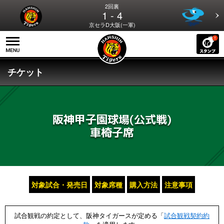
2回裏
1 - 4
京セラD大阪(一軍)
チケット
阪神甲子園球場(公式戦)
車椅子席
対象試合・発売日
対象席種
購入方法
注意事項
試合観戦の約定として、阪神タイガースが定める「
試合観戦契約約