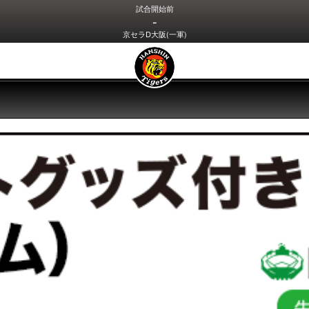
試合開始前
-
京セラD大阪(一軍)