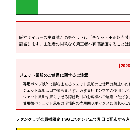
阪神タイガース主催試合のチケットは「チケット不正転売禁
該当します。主催者の同意なく第三者へ有償譲渡することは
【20
ジェット風船のご使用に関するご注意
・専用ポンプ以外で膨らませるジェット風船のご使用は禁止いた
・ジェット風船は口で膨らまさず、必ず専用ポンプでご使用くだ
・ジェット風船を膨らませる際は周囲のお客様へご配慮いただき
・使用後のジェット風船は球場内の専用回収ボックスに回収のご
ファンクラブ会員様限定！SGLスタジアムで別日に配布する